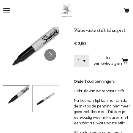
Ga
direct
naar
de
hoofdinhoud
Watervaste stift (sharpie)
€ 2,60
In
winkelwagen
Onderhoud penningen:
Gebruik van watervaste stift:
Na loop van tijd kan het zijn dat
de inkt op de penning niet meer
goed zichtbaar is.
Dit kan je
eenvoudig weer inkleuren met
een zwarte, watervaste stift.
Wij raden hiervoor het merk