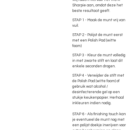
Sharpie aan, omdat deze het
beste resultaat geeft.
STAP 1
- Maak de munt vrij van
vuil.
STAP 2
- Polijst de munt eerst
met een Polish Pad (witte
foam)
STAP 3
- Kleur de munt volledig
in met zwarte stift en laat dit
enkele seconden drogen.
STAP 4
- Verwijder de stift met
de Polish Pad (witte foam) of
gebruik wat alcohol /
desinfecterende gel op een
stukje keukenpapier. Herhaal
inkleuren indien nodig.
STAP 6
- Als finishing touch kan
je eventueel de munt nog met
een polijst doekje inwrijven voor