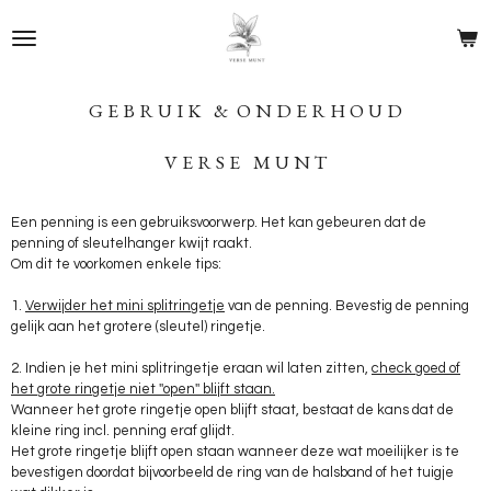
Ga
direct
naar
de
hoofdinhoud
G E B R U I K & O N D E R H O U D
V E R S E M U N T
Een penning is een gebruiksvoorwerp. Het kan gebeuren dat de
penning of sleutelhanger kwijt raakt.
Om dit te voorkomen enkele tips:
1.
Verwijder het mini splitringetje
van de penning. Bevestig de penning
gelijk aan het grotere (sleutel) ringetje.
2. Indien je het mini splitringetje eraan wil laten zitten,
check goed of
het grote ringetje niet
''open''
blijft staan.
Wanneer het grote ringetje open blijft staat, bestaat de kans dat de
kleine ring incl. penning eraf glijdt.
Het grote ringetje blijft open staan wanneer deze wat moeilijker is te
bevestigen doordat bijvoorbeeld de ring van de halsband of het tuigje